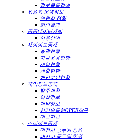
정보목록검색
위원회 운영정보
위원회 현황
회의결과
공공데이터개방
이용안내
재정정보공개
총괄현황
자금운용현황
세입현황
세출현황
예산분야현황
계약정보공개
발주계획
입찰정보
계약정보
신기술특허OPEN창구
대금지급
조직정보공개
대전시 공무원 정원
대전시 공무원 현원