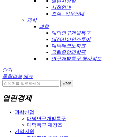
열린시장실
시청안내
조직 · 업무안내
과학
과학
대덕연구개발특구
대전사이언스투어
대덕테크노파크
국립중앙과학관
연구개발특구 행사정보
닫기
통합검색
메뉴
검색
열린경제
과학산업
대덕연구개발특구
대덕특구 재창조
기업지원