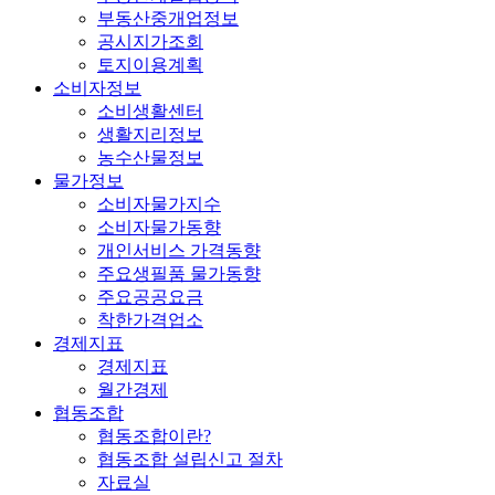
부동산중개업정보
공시지가조회
토지이용계획
소비자정보
소비생활센터
생활지리정보
농수산물정보
물가정보
소비자물가지수
소비자물가동향
개인서비스 가격동향
주요생필품 물가동향
주요공공요금
착한가격업소
경제지표
경제지표
월간경제
협동조합
협동조합이란?
협동조합 설립신고 절차
자료실