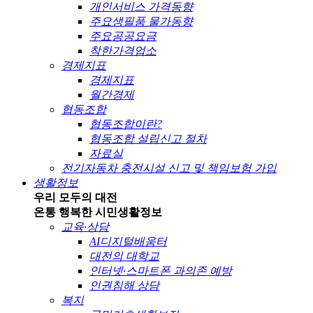
개인서비스 가격동향
주요생필품 물가동향
주요공공요금
착한가격업소
경제지표
경제지표
월간경제
협동조합
협동조합이란?
협동조합 설립신고 절차
자료실
전기자동차 충전시설 신고 및 책임보험 가입
생활정보
우리 모두의 대전
온통 행복한 시민
생활정보
교육·상담
AI디지털배움터
대전의 대학교
인터넷·스마트폰 과의존 예방
인권침해 상담
복지