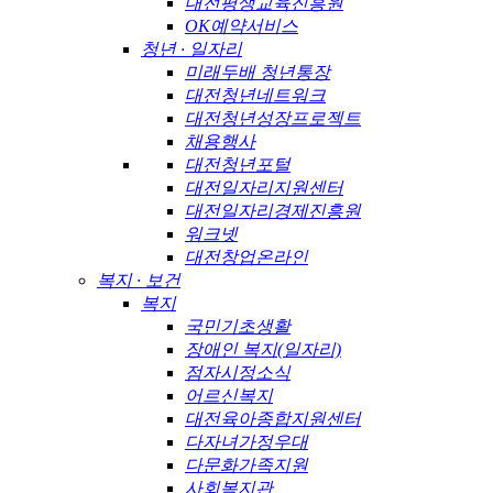
대전평생교육진흥원
OK예약서비스
청년 · 일자리
미래두배 청년통장
대전청년네트워크
대전청년성장프로젝트
채용행사
대전청년포털
대전일자리지원센터
대전일자리경제진흥원
워크넷
대전창업온라인
복지 · 보건
복지
국민기초생활
장애인 복지(일자리)
점자시정소식
어르신복지
대전육아종합지원센터
다자녀가정우대
다문화가족지원
사회복지관