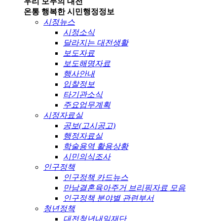
우리 모두의 대전
온통 행복한 시민
행정정보
시정뉴스
시정소식
달라지는 대전생활
보도자료
보도해명자료
행사안내
입찰정보
타기관소식
주요업무계획
시정자료실
공보(고시공고)
행정자료실
학술용역 활용상황
시민의식조사
인구정책
인구정책 카드뉴스
만남결혼육아주거 브리핑자료 모음
인구정책 분야별 관련부서
청년정책
대전청년내일재단