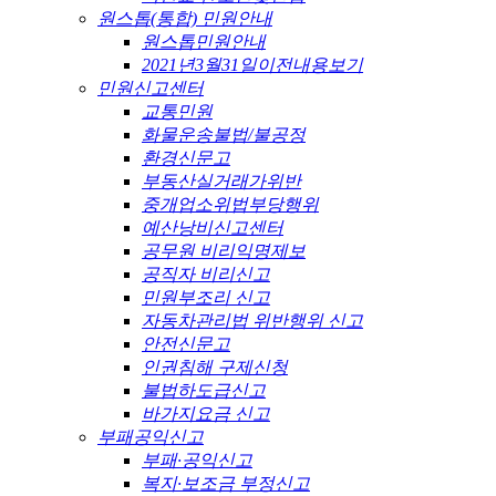
원스톱(통합) 민원안내
원스톱민원안내
2021년3월31일이전내용보기
민원신고센터
교통민원
화물운송불법/불공정
환경신문고
부동산실거래가위반
중개업소위법부당행위
예산낭비신고센터
공무원 비리익명제보
공직자 비리신고
민원부조리 신고
자동차관리법 위반행위 신고
안전신문고
인권침해 구제신청
불법하도급신고
바가지요금 신고
부패공익신고
부패·공익신고
복지·보조금 부정신고