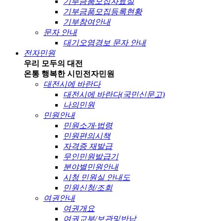
기부금품모집자료실
기부금품모집등록현황
기부참여안내
문자 안내
대기오염경보 문자 안내
전자민원
우리 모두의 대전
온통 행복한 시민
전자민원
대전시에 바란다
대전시에 바란다(국민신문고)
나의민원
민원안내
민원소개·법령
민원편의시책
자격증 재발급
무인민원발급기
분야별민원안내
시청 민원실 안내도
민원신청/조회
여권안내
여권개요
여권교부/보관및반납