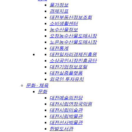
물가정보
경제지표
대전부동산정보조회
소비생활센터
농수산물정보
오정농수산물도매시장
노은농수산물도매시장
대전통계
대전일자리경제진흥원
소상공인시장진흥공단
대전기업정보포털
대전실증플랫폼
외국인 투자유치
문화 · 체육
문화
대전예술의전당
대전시립연정국악원
대전시립미술관
대전시립박물관
대전선사박물관
한밭도서관