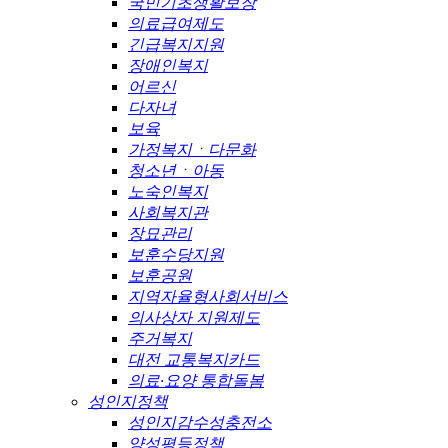
국민기초생활보장
의료급여제도
긴급복지지원
장애인복지
어르신
다자녀
보육
가정복지ㆍ다문화
청소년ㆍ아동
노숙인복지
사회복지관
장묘관리
보훈수당지원
보훈공원
지역자율형사회서비스
의사상자 지원제도
주거복지
대전 교통복지카드
의료·요양 통합돌봄
성인지정책
성인지감수성충전소
양성평등정책