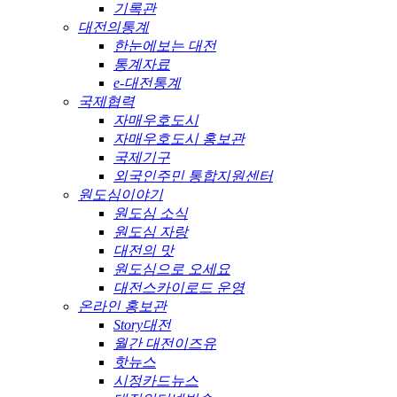
기록관
대전의통계
한눈에보는 대전
통계자료
e-대전통계
국제협력
자매우호도시
자매우호도시 홍보관
국제기구
외국인주민 통합지원센터
원도심이야기
원도심 소식
원도심 자랑
대전의 맛
원도심으로 오세요
대전스카이로드 운영
온라인 홍보관
Story대전
월간 대전이즈유
핫뉴스
시정카드뉴스