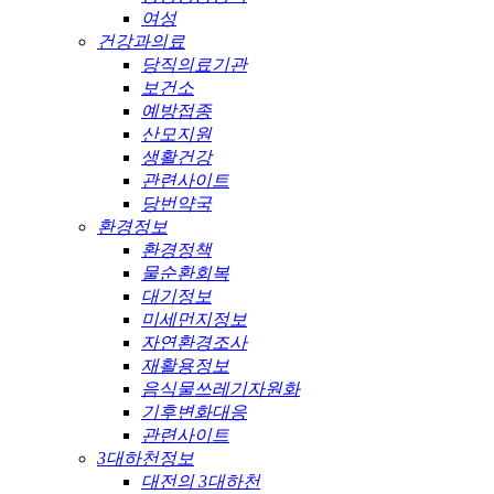
여성
건강과의료
당직의료기관
보건소
예방접종
산모지원
생활건강
관련사이트
당번약국
환경정보
환경정책
물순환회복
대기정보
미세먼지정보
자연환경조사
재활용정보
음식물쓰레기자원화
기후변화대응
관련사이트
3대하천정보
대전의 3대하천