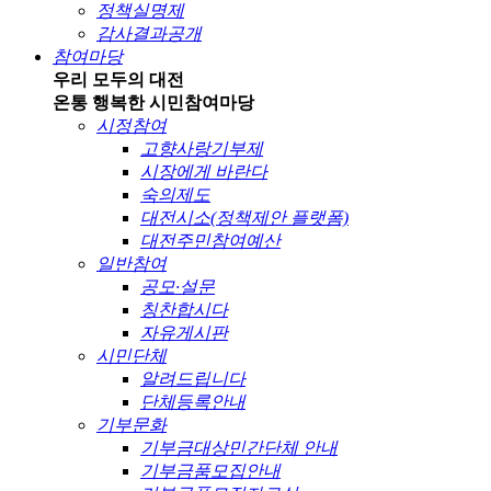
정책실명제
감사결과공개
참여마당
우리 모두의 대전
온통 행복한 시민
참여마당
시정참여
고향사랑기부제
시장에게 바란다
숙의제도
대전시소(정책제안 플랫폼)
대전주민참여예산
일반참여
공모·설문
칭찬합시다
자유게시판
시민단체
알려드립니다
단체등록안내
기부문화
기부금대상민간단체 안내
기부금품모집안내