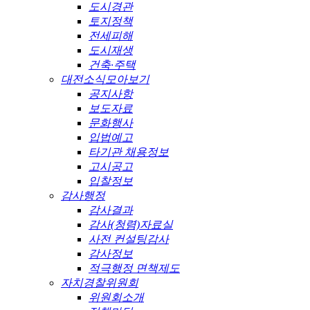
도시경관
토지정책
전세피해
도시재생
건축·주택
대전소식모아보기
공지사항
보도자료
문화행사
입법예고
타기관 채용정보
고시공고
입찰정보
감사행정
감사결과
감사(청렴)자료실
사전 컨설팅감사
감사정보
적극행정 면책제도
자치경찰위원회
위원회소개