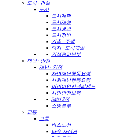
도시 · 건설
도시
도시계획
도시재생
도시경관
도시정비
건축 · 주택
택지 · 도시개발
건설관리본부
재난 · 안전
재난 · 안전
자연재난행동요령
사회재난행동요령
어린이안전관리제도
시민안전보험
Safe대전
소방본부
교통
교통
버스노선
타슈 자전거