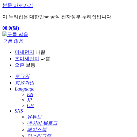
본문 바로가기
이 누리집은 대한민국 공식 전자정부 누리집입니다.
08.9(일)
구름 많음
미세먼지
나쁨
초미세먼지
나쁨
오존
보통
로그인
회원가입
Language
EN
JP
CH
SNS
유튜브
네이버 블로그
페이스북
인스타그램