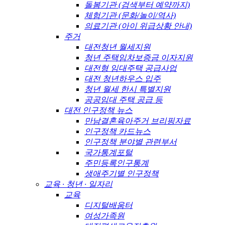
돌봄기관 (검색부터 예약까지)
체험기관 (문화/놀이/역사)
의료기관 (아이 위급상황 안내)
주거
대전청년 월세지원
청년 주택임차보증금 이자지원
대전형 임대주택 공급사업
대전 청년하우스 입주
청년 월세 한시 특별지원
공공임대 주택 공급 등
대전 인구정책 뉴스
만남결혼육아주거 브리핑자료
인구정책 카드뉴스
인구정책 분야별 관련부서
국가통계포털
주민등록인구통계
생애주기별 인구정책
교육 · 청년 · 일자리
교육
디지털배움터
여성가족원