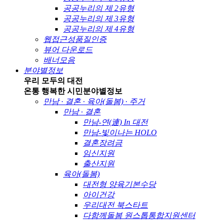
공공누리의 제 2유형
공공누리의 제 3유형
공공누리의 제 4유형
웹접근성품질인증
뷰어 다운로드
배너모음
분야별정보
우리 모두의 대전
온통 행복한 시민
분야별정보
만남 · 결혼 · 육아(돌봄) · 주거
만남 · 결혼
만남-연(連) In 대전
만남-빛이나는 HOLO
결혼장려금
임신지원
출산지원
육아(돌봄)
대전형 양육기본수당
아이건강
우리대전 북스타트
다함께돌봄 원스톱통합지원센터