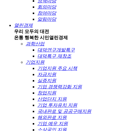
정책마당
회의마당
참여마당
알림마당
열린경제
우리 모두의 대전
온통 행복한 시민
열린경제
과학산업
대덕연구개발특구
대덕특구 재창조
기업지원
기업지원 주요 시책
자금지원
실증지원
기업 경쟁력강화 지원
창업지원
산업단지 지원
기업 투자유치 지원
국내판로 및 공공구매지원
해외판로 지원
기업 예우 지원
소상공인 지원