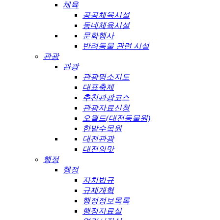
체육
공공체육시설
동네체육시설
문화행사
반려동물 관련 시설
관광
관광
관광명소지도
대표축제
추천관광코스
관광자료신청
오월드(대전동물원)
한밭수목원
대전관광
대전의맛
행정
행정
자치법규
규제개혁
행정정보목록
행정자료실