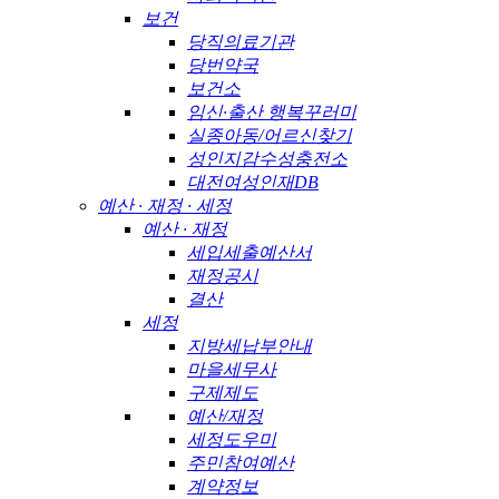
보건
당직의료기관
당번약국
보건소
임신·출산 행복꾸러미
실종아동/어르신찾기
성인지감수성충전소
대전여성인재DB
예산 · 재정 · 세정
예산 · 재정
세입세출예산서
재정공시
결산
세정
지방세납부안내
마을세무사
구제제도
예산/재정
세정도우미
주민참여예산
계약정보