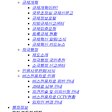
규제개혁
규제개혁이란?
국무조정실 규제신문고
규제정보포털
지방규제신고센터
규제입증요청
등록규제 현황
규제혁신 알림/소식
규제혁신 카드뉴스
적극행정
제도소개
적극행정 국민추천
소극행정 신고센터
민원사무편람/서식
버스전용차로 민원
버스전용차로 위반 안내
과태료 납부 안내
의견진술 및 이의신청 안내
버스전용차로 CCTV현황
임차인 변경 안내
행정정보