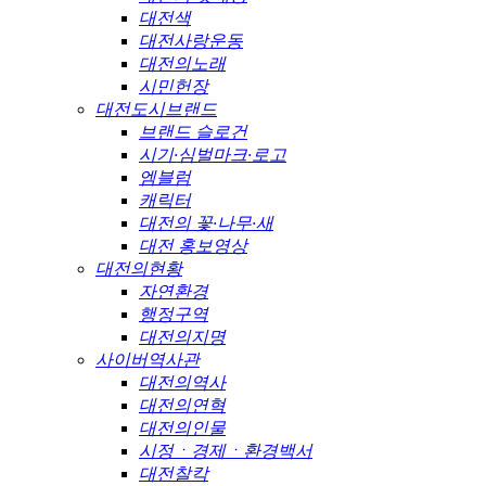
대전색
대전사랑운동
대전의노래
시민헌장
대전도시브랜드
브랜드 슬로건
시기·심벌마크·로고
엠블럼
캐릭터
대전의 꽃·나무·새
대전 홍보영상
대전의현황
자연환경
행정구역
대전의지명
사이버역사관
대전의역사
대전의연혁
대전의인물
시정ㆍ경제ㆍ환경백서
대전찰칵