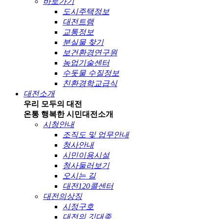
바로가기
도시주택정보
대전트램
교통정보
분실물 찾기
보건환경연구원
농업기술센터
수돗물 수질정보
친환경학교급식
대전소개
우리 모두의 대전
온통 행복한 시민
대전소개
시청안내
조직도 및 업무안내
청사안내
시민이용시설
청사둘러보기
오시는 길
대전120콜센터
대전의상징
시정구호
대전의 깃대종