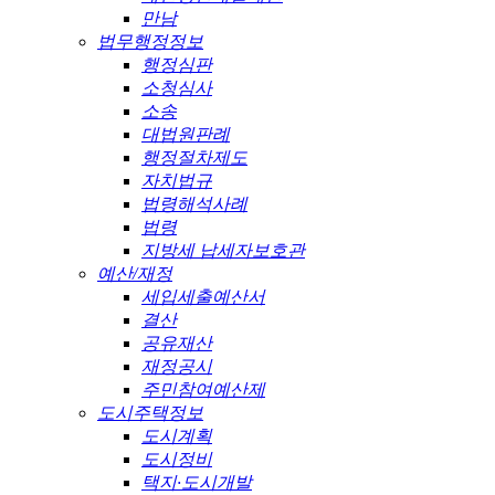
만남
법무행정정보
행정심판
소청심사
소송
대법원판례
행정절차제도
자치법규
법령해석사례
법령
지방세 납세자보호관
예산/재정
세입세출예산서
결산
공유재산
재정공시
주민참여예산제
도시주택정보
도시계획
도시정비
택지·도시개발