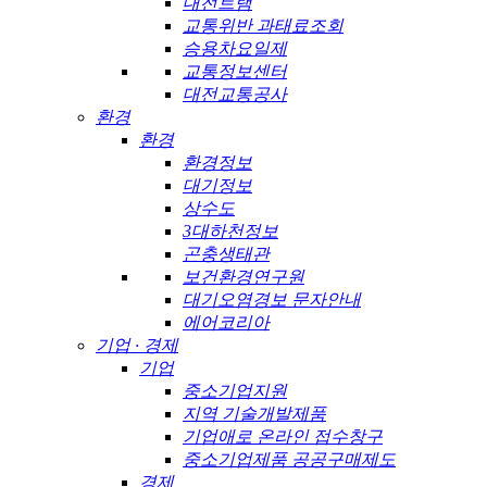
대전트램
교통위반 과태료조회
승용차요일제
교통정보센터
대전교통공사
환경
환경
환경정보
대기정보
상수도
3대하천정보
곤충생태관
보건환경연구원
대기오염경보 문자안내
에어코리아
기업 · 경제
기업
중소기업지원
지역 기술개발제품
기업애로 온라인 접수창구
중소기업제품 공공구매제도
경제