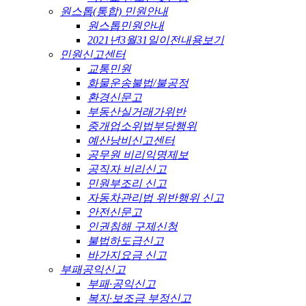
원스톱(통합) 민원안내
원스톱민원안내
2021년3월31일이전내용보기
민원신고센터
교통민원
화물운송불법/불공정
환경신문고
부동산실거래가위반
중개업소위법부당행위
예산낭비신고센터
공무원 비리익명제보
공직자 비리신고
민원부조리 신고
자동차관리법 위반행위 신고
안전신문고
인권침해 구제신청
불법하도급신고
바가지요금 신고
부패공익신고
부패·공익신고
복지·보조금 부정신고