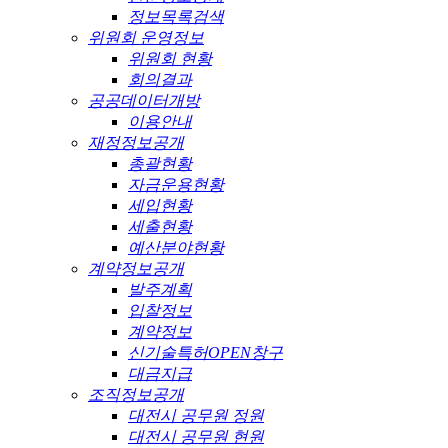
정보목록검색
위원회 운영정보
위원회 현황
회의결과
공공데이터개방
이용안내
재정정보공개
총괄현황
자금운용현황
세입현황
세출현황
예산분야현황
계약정보공개
발주계획
입찰정보
계약정보
신기술특허OPEN창구
대금지급
조직정보공개
대전시 공무원 정원
대전시 공무원 현원