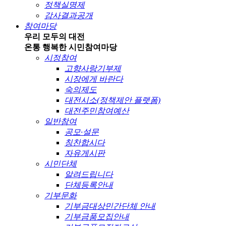
정책실명제
감사결과공개
참여마당
우리 모두의 대전
온통 행복한 시민
참여마당
시정참여
고향사랑기부제
시장에게 바란다
숙의제도
대전시소(정책제안 플랫폼)
대전주민참여예산
일반참여
공모·설문
칭찬합시다
자유게시판
시민단체
알려드립니다
단체등록안내
기부문화
기부금대상민간단체 안내
기부금품모집안내