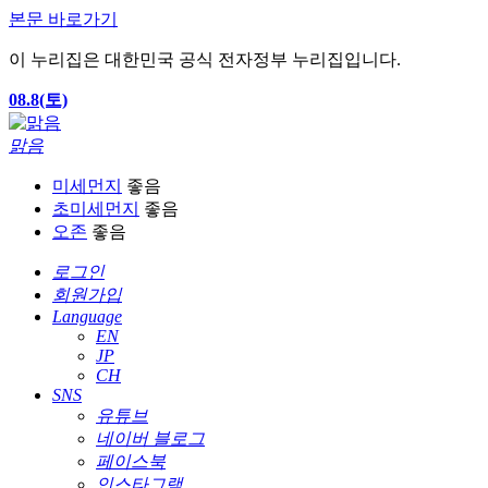
본문 바로가기
이 누리집은 대한민국 공식 전자정부 누리집입니다.
08.8(토)
맑음
미세먼지
좋음
초미세먼지
좋음
오존
좋음
로그인
회원가입
Language
EN
JP
CH
SNS
유튜브
네이버 블로그
페이스북
인스타그램