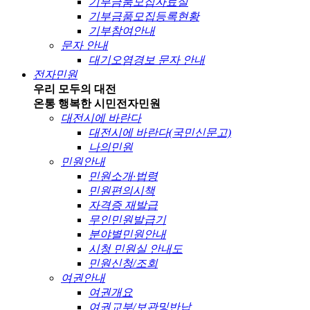
기부금품모집자료실
기부금품모집등록현황
기부참여안내
문자 안내
대기오염경보 문자 안내
전자민원
우리 모두의 대전
온통 행복한 시민
전자민원
대전시에 바란다
대전시에 바란다(국민신문고)
나의민원
민원안내
민원소개·법령
민원편의시책
자격증 재발급
무인민원발급기
분야별민원안내
시청 민원실 안내도
민원신청/조회
여권안내
여권개요
여권교부/보관및반납