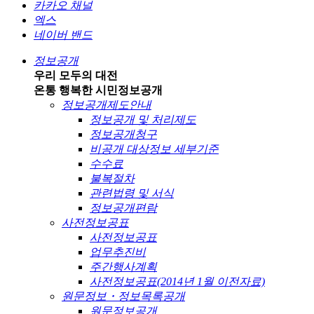
카카오 채널
엑스
네이버 밴드
정보공개
우리 모두의 대전
온통 행복한 시민
정보공개
정보공개제도안내
정보공개 및 처리제도
정보공개청구
비공개 대상정보 세부기준
수수료
불복절차
관련법령 및 서식
정보공개편람
사전정보공표
사전정보공표
업무추진비
주간행사계획
사전정보공표(2014년 1월 이전자료)
원문정보・정보목록공개
원문정보공개