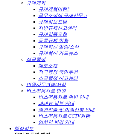
규제개혁
규제개혁이란?
국무조정실 규제신문고
규제정보포털
지방규제신고센터
규제입증요청
등록규제 현황
규제혁신 알림/소식
규제혁신 카드뉴스
적극행정
제도소개
적극행정 국민추천
소극행정 신고센터
민원사무편람/서식
버스전용차로 민원
버스전용차로 위반 안내
과태료 납부 안내
의견진술 및 이의신청 안내
버스전용차로 CCTV현황
임차인 변경 안내
행정정보