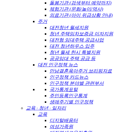
돌봄기관 (검색부터 예약까지)
체험기관 (문화/놀이/역사)
의료기관 (아이 위급상황 안내)
주거
대전청년 월세지원
청년 주택임차보증금 이자지원
대전형 임대주택 공급사업
대전 청년하우스 입주
청년 월세 한시 특별지원
공공임대 주택 공급 등
대전 인구정책 뉴스
만남결혼육아주거 브리핑자료
인구정책 카드뉴스
인구정책 분야별 관련부서
국가통계포털
주민등록인구통계
생애주기별 인구정책
교육 · 청년 · 일자리
교육
디지털배움터
여성가족원