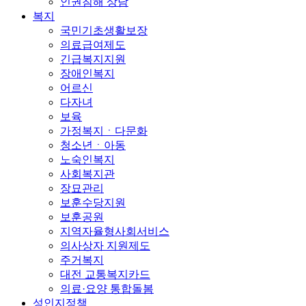
인권침해 상담
복지
국민기초생활보장
의료급여제도
긴급복지지원
장애인복지
어르신
다자녀
보육
가정복지ㆍ다문화
청소년ㆍ아동
노숙인복지
사회복지관
장묘관리
보훈수당지원
보훈공원
지역자율형사회서비스
의사상자 지원제도
주거복지
대전 교통복지카드
의료·요양 통합돌봄
성인지정책