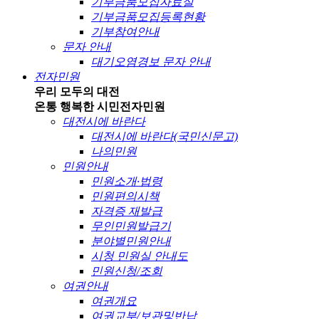
기부금품모집자료실
기부금품모집등록현황
기부참여안내
문자 안내
대기오염경보 문자 안내
전자민원
우리 모두의 대전
온통 행복한 시민
전자민원
대전시에 바란다
대전시에 바란다(국민신문고)
나의민원
민원안내
민원소개·법령
민원편의시책
자격증 재발급
무인민원발급기
분야별민원안내
시청 민원실 안내도
민원신청/조회
여권안내
여권개요
여권교부/보관및반납