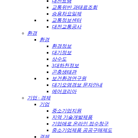
대전트램
교통위반 과태료조회
승용차요일제
교통정보센터
대전교통공사
환경
환경
환경정보
대기정보
상수도
3대하천정보
곤충생태관
보건환경연구원
대기오염경보 문자안내
에어코리아
기업 · 경제
기업
중소기업지원
지역 기술개발제품
기업애로 온라인 접수창구
중소기업제품 공공구매제도
경제