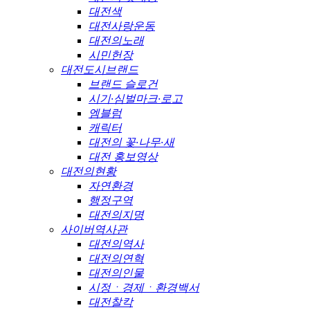
대전색
대전사랑운동
대전의노래
시민헌장
대전도시브랜드
브랜드 슬로건
시기·심벌마크·로고
엠블럼
캐릭터
대전의 꽃·나무·새
대전 홍보영상
대전의현황
자연환경
행정구역
대전의지명
사이버역사관
대전의역사
대전의연혁
대전의인물
시정ㆍ경제ㆍ환경백서
대전찰칵