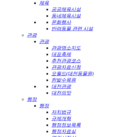
체육
공공체육시설
동네체육시설
문화행사
반려동물 관련 시설
관광
관광
관광명소지도
대표축제
추천관광코스
관광자료신청
오월드(대전동물원)
한밭수목원
대전관광
대전의맛
행정
행정
자치법규
규제개혁
행정정보목록
행정자료실