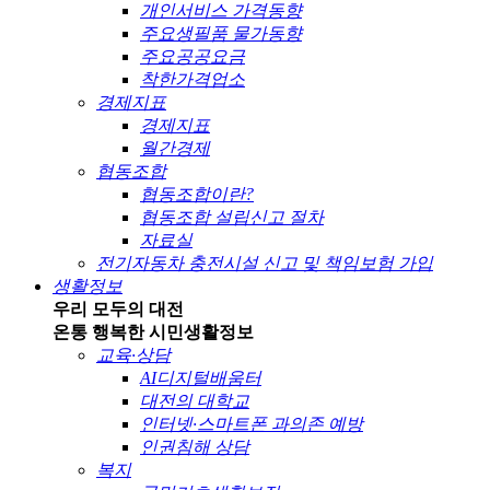
개인서비스 가격동향
주요생필품 물가동향
주요공공요금
착한가격업소
경제지표
경제지표
월간경제
협동조합
협동조합이란?
협동조합 설립신고 절차
자료실
전기자동차 충전시설 신고 및 책임보험 가입
생활정보
우리 모두의 대전
온통 행복한 시민
생활정보
교육·상담
AI디지털배움터
대전의 대학교
인터넷·스마트폰 과의존 예방
인권침해 상담
복지