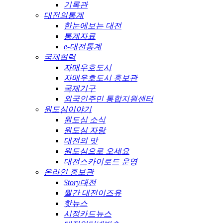
기록관
대전의통계
한눈에보는 대전
통계자료
e-대전통계
국제협력
자매우호도시
자매우호도시 홍보관
국제기구
외국인주민 통합지원센터
원도심이야기
원도심 소식
원도심 자랑
대전의 맛
원도심으로 오세요
대전스카이로드 운영
온라인 홍보관
Story대전
월간 대전이즈유
핫뉴스
시정카드뉴스