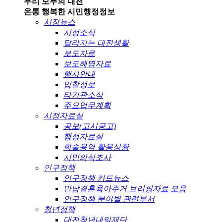
우리 모두의 대전
온통 행복한 시민
행정정보
시정뉴스
시정소식
달라지는 대전생활
보도자료
보도해명자료
행사안내
입찰정보
타기관소식
주요업무계획
시정자료실
공보(고시공고)
행정자료실
학술용역 활용상황
시민의식조사
인구정책
인구정책 카드뉴스
만남결혼육아주거 브리핑자료 모음
인구정책 분야별 관련부서
청년정책
대전청년내일재단