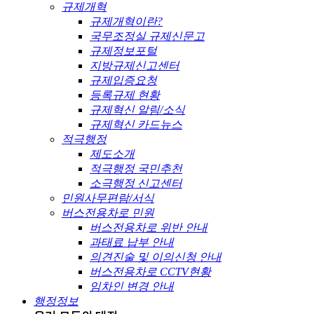
규제개혁
규제개혁이란?
국무조정실 규제신문고
규제정보포털
지방규제신고센터
규제입증요청
등록규제 현황
규제혁신 알림/소식
규제혁신 카드뉴스
적극행정
제도소개
적극행정 국민추천
소극행정 신고센터
민원사무편람/서식
버스전용차로 민원
버스전용차로 위반 안내
과태료 납부 안내
의견진술 및 이의신청 안내
버스전용차로 CCTV현황
임차인 변경 안내
행정정보