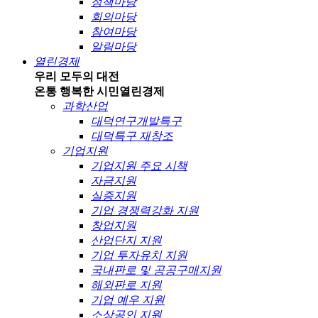
정책마당
회의마당
참여마당
알림마당
열린경제
우리 모두의 대전
온통 행복한 시민
열린경제
과학산업
대덕연구개발특구
대덕특구 재창조
기업지원
기업지원 주요 시책
자금지원
실증지원
기업 경쟁력강화 지원
창업지원
산업단지 지원
기업 투자유치 지원
국내판로 및 공공구매지원
해외판로 지원
기업 예우 지원
소상공인 지원