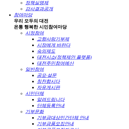
정책실명제
감사결과공개
참여마당
우리 모두의 대전
온통 행복한 시민
참여마당
시정참여
고향사랑기부제
시장에게 바란다
숙의제도
대전시소(정책제안 플랫폼)
대전주민참여예산
일반참여
공모·설문
칭찬합시다
자유게시판
시민단체
알려드립니다
단체등록안내
기부문화
기부금대상민간단체 안내
기부금품모집안내