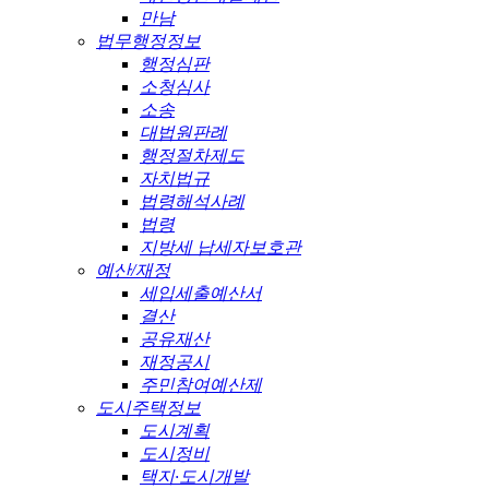
만남
법무행정정보
행정심판
소청심사
소송
대법원판례
행정절차제도
자치법규
법령해석사례
법령
지방세 납세자보호관
예산/재정
세입세출예산서
결산
공유재산
재정공시
주민참여예산제
도시주택정보
도시계획
도시정비
택지·도시개발