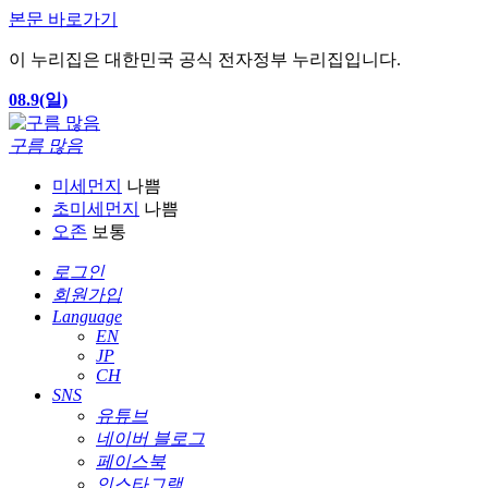
본문 바로가기
이 누리집은 대한민국 공식 전자정부 누리집입니다.
08.9(일)
구름 많음
미세먼지
나쁨
초미세먼지
나쁨
오존
보통
로그인
회원가입
Language
EN
JP
CH
SNS
유튜브
네이버 블로그
페이스북
인스타그램