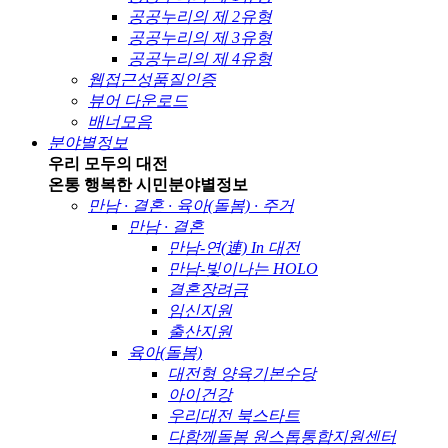
공공누리의 제 2유형
공공누리의 제 3유형
공공누리의 제 4유형
웹접근성품질인증
뷰어 다운로드
배너모음
분야별정보
우리 모두의 대전
온통 행복한 시민
분야별정보
만남 · 결혼 · 육아(돌봄) · 주거
만남 · 결혼
만남-연(連) In 대전
만남-빛이나는 HOLO
결혼장려금
임신지원
출산지원
육아(돌봄)
대전형 양육기본수당
아이건강
우리대전 북스타트
다함께돌봄 원스톱통합지원센터