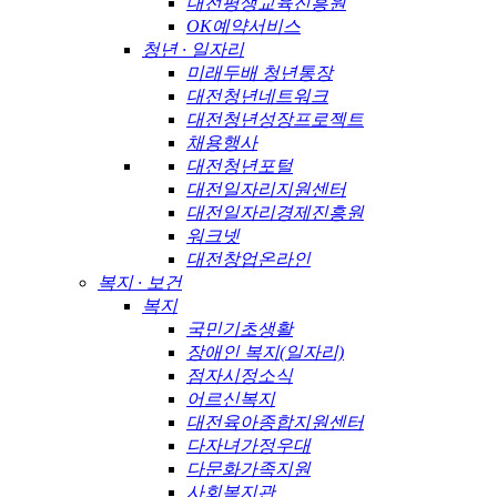
대전평생교육진흥원
OK예약서비스
청년 · 일자리
미래두배 청년통장
대전청년네트워크
대전청년성장프로젝트
채용행사
대전청년포털
대전일자리지원센터
대전일자리경제진흥원
워크넷
대전창업온라인
복지 · 보건
복지
국민기초생활
장애인 복지(일자리)
점자시정소식
어르신복지
대전육아종합지원센터
다자녀가정우대
다문화가족지원
사회복지관