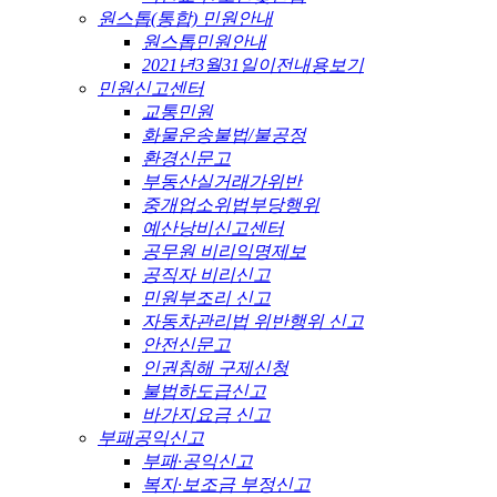
원스톱(통합) 민원안내
원스톱민원안내
2021년3월31일이전내용보기
민원신고센터
교통민원
화물운송불법/불공정
환경신문고
부동산실거래가위반
중개업소위법부당행위
예산낭비신고센터
공무원 비리익명제보
공직자 비리신고
민원부조리 신고
자동차관리법 위반행위 신고
안전신문고
인권침해 구제신청
불법하도급신고
바가지요금 신고
부패공익신고
부패·공익신고
복지·보조금 부정신고