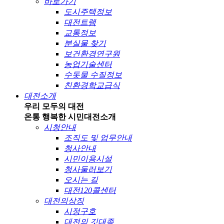
바로가기
도시주택정보
대전트램
교통정보
분실물 찾기
보건환경연구원
농업기술센터
수돗물 수질정보
친환경학교급식
대전소개
우리 모두의 대전
온통 행복한 시민
대전소개
시청안내
조직도 및 업무안내
청사안내
시민이용시설
청사둘러보기
오시는 길
대전120콜센터
대전의상징
시정구호
대전의 깃대종