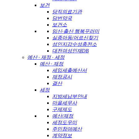
보건
당직의료기관
당번약국
보건소
임신·출산 행복꾸러미
실종아동/어르신찾기
성인지감수성충전소
대전여성인재DB
예산 · 재정 · 세정
예산 · 재정
세입세출예산서
재정공시
결산
세정
지방세납부안내
마을세무사
구제제도
예산/재정
세정도우미
주민참여예산
계약정보