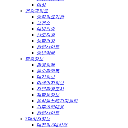
여성
건강과의료
당직의료기관
보건소
예방접종
산모지원
생활건강
관련사이트
당번약국
환경정보
환경정책
물순환회복
대기정보
미세먼지정보
자연환경조사
재활용정보
음식물쓰레기자원화
기후변화대응
관련사이트
3대하천정보
대전의 3대하천