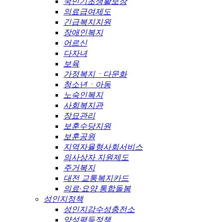
국민기초생활보장
의료급여제도
긴급복지지원
장애인복지
어르신
다자녀
보육
가정복지ㆍ다문화
청소년ㆍ아동
노숙인복지
사회복지관
장묘관리
보훈수당지원
보훈공원
지역자율형사회서비스
의사상자 지원제도
주거복지
대전 교통복지카드
의료·요양 통합돌봄
성인지정책
성인지감수성충전소
양성평등정책