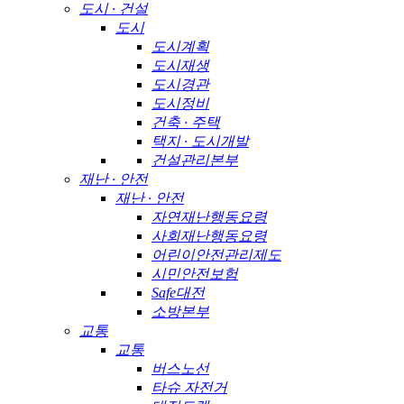
도시 · 건설
도시
도시계획
도시재생
도시경관
도시정비
건축 · 주택
택지 · 도시개발
건설관리본부
재난 · 안전
재난 · 안전
자연재난행동요령
사회재난행동요령
어린이안전관리제도
시민안전보험
Safe대전
소방본부
교통
교통
버스노선
타슈 자전거