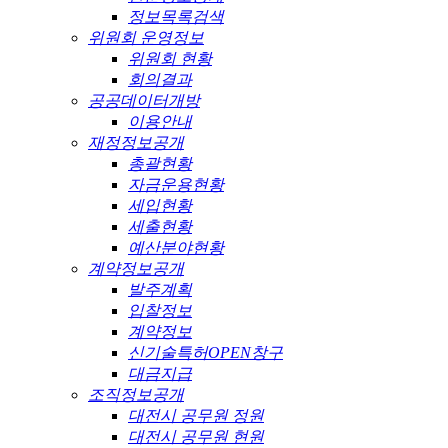
정보목록검색
위원회 운영정보
위원회 현황
회의결과
공공데이터개방
이용안내
재정정보공개
총괄현황
자금운용현황
세입현황
세출현황
예산분야현황
계약정보공개
발주계획
입찰정보
계약정보
신기술특허OPEN창구
대금지급
조직정보공개
대전시 공무원 정원
대전시 공무원 현원