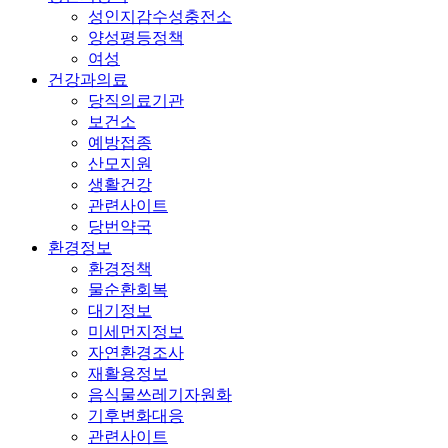
성인지감수성충전소
양성평등정책
여성
건강과의료
당직의료기관
보건소
예방접종
산모지원
생활건강
관련사이트
당번약국
환경정보
환경정책
물순환회복
대기정보
미세먼지정보
자연환경조사
재활용정보
음식물쓰레기자원화
기후변화대응
관련사이트