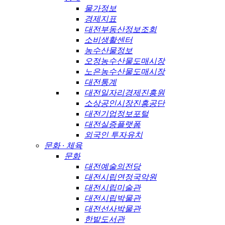
물가정보
경제지표
대전부동산정보조회
소비생활센터
농수산물정보
오정농수산물도매시장
노은농수산물도매시장
대전통계
대전일자리경제진흥원
소상공인시장진흥공단
대전기업정보포털
대전실증플랫폼
외국인 투자유치
문화 · 체육
문화
대전예술의전당
대전시립연정국악원
대전시립미술관
대전시립박물관
대전선사박물관
한밭도서관